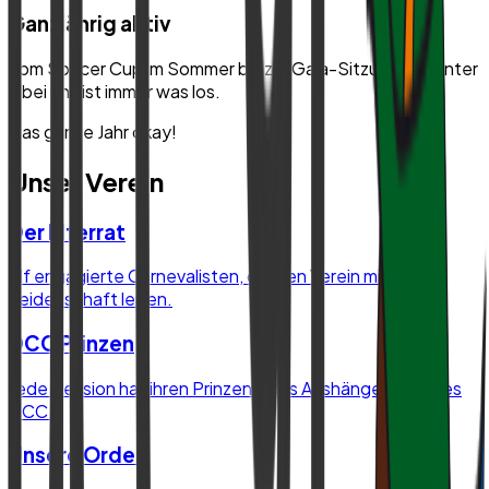
Ganzjährig aktiv
Vom Soccer Cup im Sommer bis zur Gala-Sitzung im Winter
– bei uns ist immer was los.
Das ganze Jahr okay!
Unser Verein
Der Elferrat
Elf engagierte Carnevalisten, die den Verein mit
Leidenschaft leiten.
DCC Prinzen
Jede Session hat ihren Prinzen – das Aushängeschild des
DCC.
Unsere Orden