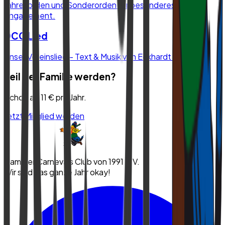
Jahresorden und Sonderorden für besonderes
Engagement.
DCC Lied
Unser Vereinslied – Text & Musik von Eckhardt Raska.
Teil der Familie werden?
Schon ab 11 € pro Jahr.
Jetzt Mitglied werden
Dammer Carnevals Club von 1991 e.V.
Wir sind das ganze Jahr okay!