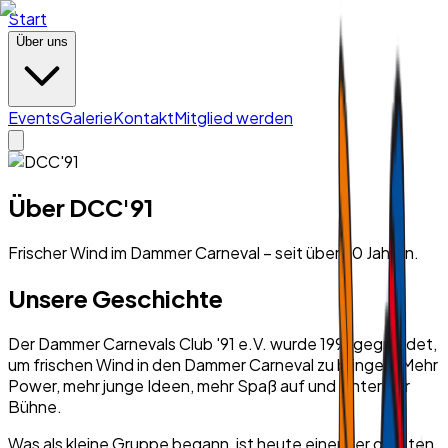
Start
Über uns
Events
Galerie
Kontakt
Mitglied werden
Über DCC'91
Frischer Wind im Dammer Carneval – seit über 30 Jahren.
Unsere Geschichte
Der Dammer Carnevals Club '91 e.V. wurde 1991 gegründet,
um frischen Wind in den Dammer Carneval zu bringen. Mehr
Power, mehr junge Ideen, mehr Spaß auf und hinter der
Bühne.
Was als kleine Gruppe begann, ist heute einer der größten